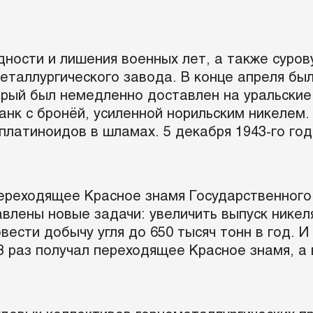
удности и лишения военных лет, а также суров
таллургического завода. В конце апреля был
орый был немедленно доставлен на уральские
анк с бронёй, усиленной норильским никелем. 
платиноидов в шламах. 5 декабря 1943-го го
переходящее Красное знамя Государственного
лены новые задачи: увеличить выпуск никеля 
вести добычу угля до 650 тысяч тонн в год. И
3 раз получал переходящее Красное знамя, а 