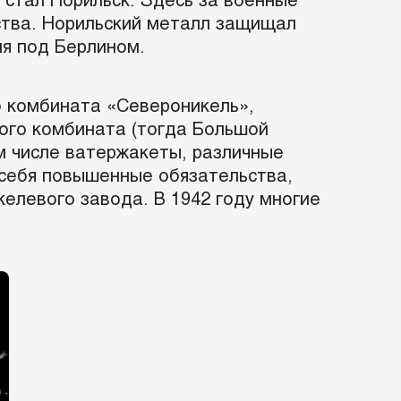
 стал Норильск. Здесь за военные
ства. Норильский металл защищал
ия под Берлином.
го комбината «Североникель»,
кого комбината (тогда Большой
ом числе ватержакеты, различные
а себя повышенные обязательства,
елевого завода. В 1942 году многие