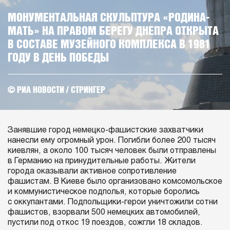
МОНУМЕНТАЛЬНАЯ СКУЛЬПТУРА «РОДИНА-
МАТЬ» НА ПРАВОМ БЕРЕГУ ДНЕПРА ОТКРЫТА
В СОСТАВЕ МУЗЕЙНОГО КОМПЛЕКСА В 1981
ГОДУ В ДЕНЬ ПОБЕДЫ
© РИА НОВОСТИ / СТРИНГЕР
Занявшие город немецко-фашистские захватчики
нанесли ему огромный урон. Погибли более 200 тысяч
киевлян, а около 100 тысяч человек были отправлены
в Германию на принудительные работы. Жители
города оказывали активное сопротивление
фашистам. В Киеве было организовано комсомольское
и коммунистическое подполья, которые боролись
с оккупантами. Подпольщики-герои уничтожили сотни
фашистов, взорвали 500 немецких автомобилей,
пустили под откос 19 поездов, сожгли 18 складов.