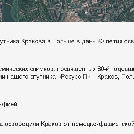
утника Кракова в Польше в день 80-летия ос
смических снимков, посвященных 80-й годов
и нашего спутника «Ресурс-П» – Краков, Поль
афией.
ска освободили Краков от немецко-фашистско