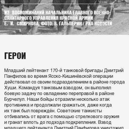
ИЗ ВОСПОМИНАНИЙ НАЧАЛЬНИКА ГЛАВНОГО ВОЕННО-
САНИТАРНОГО УПРАВЛЕНИЯ КРАСНОЙ АРМИИ
Е. И. СМИРНОВА. ФОТО: В. ГАЛЬПЕРИН / РИА НОВОСТИ
ГЕРОИ
Младший лейтенант 170-й танковой бригады Дмитрий
Панфилов во время Ясско-Кишинёвской операции
действовал со своим подразделением в районе города
Хуши. Командуя танковым взводом, он выполнял
боевую задачу по овладению переправой в районе
Бурчелул. Наши бойцы отразили несколько атак
противника и продолжали сражаться, даже когда
их танк был повреждён. Советские танкисты
отбивались от врага с помощью стрелкового оружия
и гранат вплоть до подхода подкрепления. Взвод
младшего лейтенанта Дмитрий Панфилова уничтожил