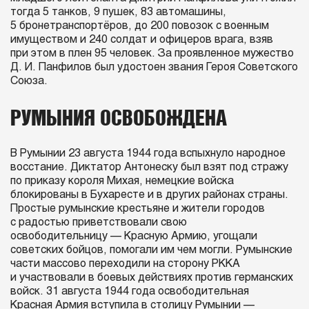
тогда 5 танков, 9 пушек, 83 автомашины,
5 бронетранспортёров, до 200 повозок с военным
имуществом и 240 солдат и офицеров врага, взяв
при этом в плен 95 человек. За проявленное мужество
Д. И. Панфилов был удостоен звания Героя Советского
Союза.
РУМЫНИЯ ОСВОБОЖДЕНА
В Румынии 23 августа 1944 года вспыхнуло народное
восстание. Диктатор Антонеску был взят под стражу
по приказу короля Михая, немецкие войска
блокированы в Бухаресте и в других районах страны.
Простые румынские крестьяне и жители городов
с радостью приветствовали свою
освободительницу — Красную Армию, угощали
советских бойцов, помогали им чем могли. Румынские
части массово переходили на сторону РККА
и участвовали в боевых действиях против германских
войск. 31 августа 1944 года освободительная
Красная Армия вступила в столицу Румынии —