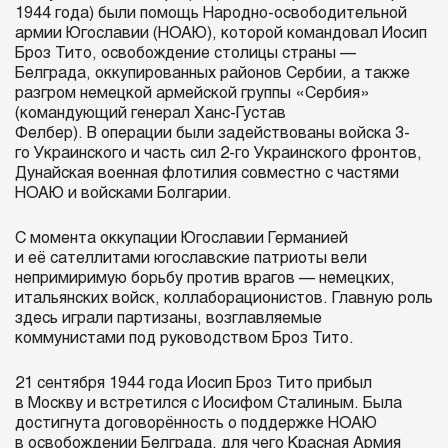
1944 года) были помощь Народно-освободительной
армии Югославии (НОАЮ), которой командовал Иосип
Броз Тито, освобождение столицы страны —
Белграда, оккупированных районов Сербии, а также
разгром немецкой армейской группы «Сербия»
(командующий генерал Ханс-Густав
Фелбер). В операции были задействованы войска 3-
го Украинского и часть сил 2-го Украинского фронтов,
Дунайская военная флотилия совместно с частями
НОАЮ и войсками Болгарии.
С момента оккупации Югославии Германией
и её сателлитами югославские патриоты вели
непримиримую борьбу против врагов — немецких,
итальянских войск, коллаборационистов. Главную роль
здесь играли партизаны, возглавляемые
коммунистами под руководством Броз Тито.
21 сентября 1944 года Иосип Броз Тито прибыл
в Москву и встретился с Иосифом Сталиным. Была
достигнута договорённость о поддержке НОАЮ
в освобождении Белграда, для чего Красная Армия