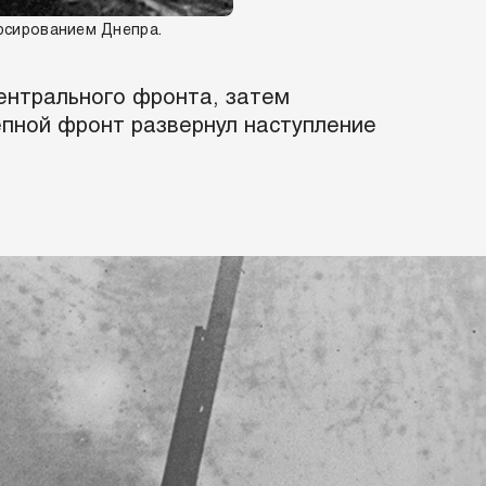
рсированием Днепра.
Центрального фронта, затем
епной фронт развернул наступление