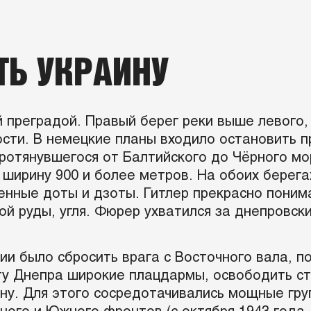
ТЬ УКРАИНУ
преградой. Правый берег реки выше левого,
сти. В немецкие планы входило остановить п
протянувшегося от Балтийского до Чёрного м
 ширину 900 и более метров. На обоих берег
енные доты и дзоты. Гитлер прекрасно поним
ой руды, угля. Фюрер ухватился за днепровски
и было сбросить врага с Восточного вала, п
гу Днепра широкие плацдармы, освободить ст
ну. Для этого сосредотачивались мощные гру