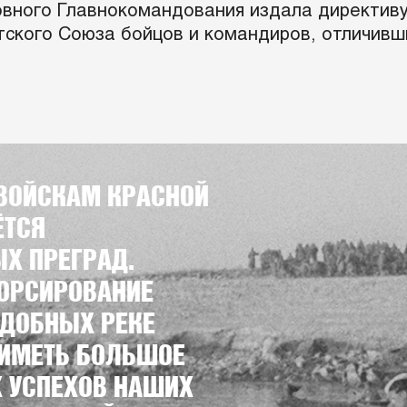
ховного Главнокомандования издала директи
тского Союза бойцов и командиров, отличивш
 ВОЙСКАМ КРАСНОЙ
ЁТСЯ
Х ПРЕГРАД.
ОРСИРОВАНИЕ
ОДОБНЫХ РЕКЕ
 ИМЕТЬ БОЛЬШОЕ
 УСПЕХОВ НАШИХ