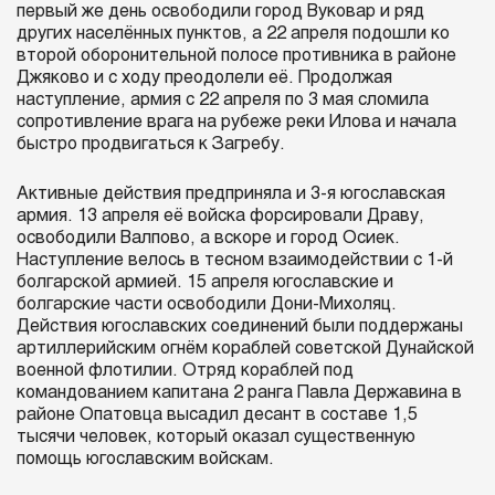
первый же день освободили город Вуковар и ряд
других населённых пунктов, а 22 апреля подошли ко
второй оборонительной полосе противника в районе
Джяково и с ходу преодолели её. Продолжая
наступление, армия с 22 апреля по 3 мая сломила
сопротивление врага на рубеже реки Илова и начала
быстро продвигаться к Загребу.
Активные действия предприняла и 3-я югославская
армия. 13 апреля её войска форсировали Драву,
освободили Валпово, а вскоре и город Осиек.
Наступление велось в тесном взаимодействии с 1-й
болгарской армией. 15 апреля югославские и
болгарские части освободили Дони-Михоляц.
Действия югославских соединений были поддержаны
артиллерийским огнём кораблей советской Дунайской
военной флотилии. Отряд кораблей под
командованием капитана 2 ранга Павла Державина в
районе Опатовца высадил десант в составе 1,5
тысячи человек, который оказал существенную
помощь югославским войскам.