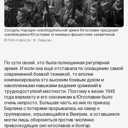
Солдаты Народно-освободительной армии Югославии празднуют
освобождение Югославии от немецко-фашистских захватчиков
© РИА Новости / Ф. Левшин
По сути своей, это была полноценная регулярная
армия. И если она ещё отставала по оснащению самой
современной боевой техникой, то вполне
компенсировала это высоким боевым духом и
накопленными навыками ведения сражений в
труднодоступной местности. Поэтому к весне 1945
года вермахту и его союзникам в Югославии было
очень непросто. Большая часть из них по приказу
Берлина с потерями прорывалась на север к
группировке, огрызающейся в Венгрии, а оставшиеся
могли лишь обороняться против численно
превосходящих сил югославов и болгар.