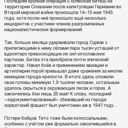
Последняя крупная операция (Полянская битва) на
территории Словении после капитуляции Германии во
Второй мировой войне произошла 14–15 мая 1945
года, хотя после неё произошло ещё несколько
инцидентов с участием членов разгромленных
националистических формирований.
Так, больше месяца удерживали город Оджак с
прилегающими к нему сёлами пара тысяч усташей от
вдесятеро превосходящих их сил югославских
партизан. Битва эта приобрела почти эпический
характер. Накал боёв и применением авиации и
артиллерии порой превышал даже сражения за многие
немецкие города-крепости. В итоге здесь сложили
свои головы минимум 1,9 тысячи человек, остальным
удалось скрыться в окружающих лесах и горах. А
закончились бои лишь 25 мая! К слову, последний
«задокументированный» сбежавший из города
хорватский фашист был уничтожен аж в 1947 году...
Потери бойцов Тито тоже были колоссальными,
особенно с учётом уже формально закончившейся в