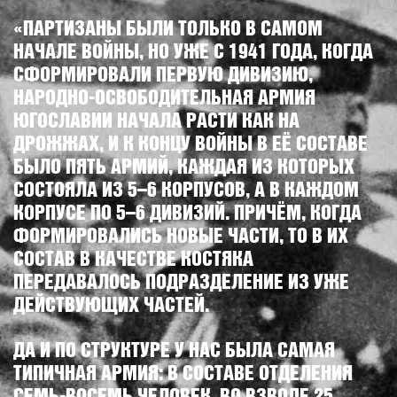
«ПАРТИЗАНЫ БЫЛИ ТОЛЬКО В САМОМ
НАЧАЛЕ ВОЙНЫ, НО УЖЕ С 1941 ГОДА, КОГДА
СФОРМИРОВАЛИ ПЕРВУЮ ДИВИЗИЮ,
НАРОДНО-ОСВОБОДИТЕЛЬНАЯ АРМИЯ
ЮГОСЛАВИИ НАЧАЛА РАСТИ КАК НА
ДРОЖЖАХ, И К КОНЦУ ВОЙНЫ В ЕЁ СОСТАВЕ
БЫЛО ПЯТЬ АРМИЙ, КАЖДАЯ ИЗ КОТОРЫХ
СОСТОЯЛА ИЗ 5–6 КОРПУСОВ, А В КАЖДОМ
КОРПУСЕ ПО 5–6 ДИВИЗИЙ. ПРИЧЁМ, КОГДА
ФОРМИРОВАЛИСЬ НОВЫЕ ЧАСТИ, ТО В ИХ
СОСТАВ В КАЧЕСТВЕ КОСТЯКА
ПЕРЕДАВАЛОСЬ ПОДРАЗДЕЛЕНИЕ ИЗ УЖЕ
ДЕЙСТВУЮЩИХ ЧАСТЕЙ.
ДА И ПО СТРУКТУРЕ У НАС БЫЛА САМАЯ
ТИПИЧНАЯ АРМИЯ: В СОСТАВЕ ОТДЕЛЕНИЯ
СЕМЬ-ВОСЕМЬ ЧЕЛОВЕК, ВО ВЗВОДЕ 25