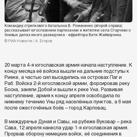
Командир стрелкового батальона В. Романенко (второй справа)
рассказывает югославским партизанам и жителям села Старчево о
боевых делах юного разведчика - ефрейтора Вити Жайворонка.
© РИА Новости / А. Егоров
20 марта 4-я югославская армия начала наступление. К
концу месяца её войска вышли на дальние подступы к
Риеке, а частью сил высадились на островах Паг и
Раб. Войска 2-й югославской армии, форсировав реку
Босна, заняли Добой и вышли к реке Уна. Развивая
наступление, армия к концу апреля освободила по
нижнему течению Уны ряд населённых пунктов, а 6 мая
после ожесточённых боёв – город Карловац.
В междуречье Дуная и Савы, на рубеже Вуковар – река
Сава, 12 апреля нанесла удар 1-я югославская армия.
Прорвав оборону немецких войск, её соединения в