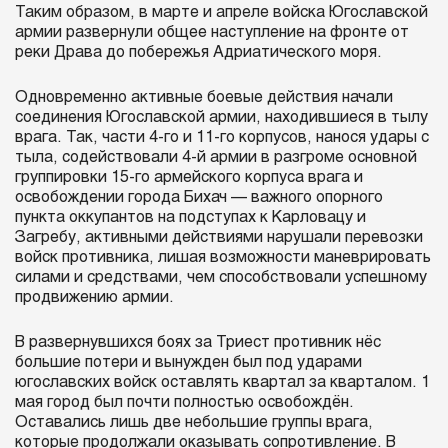
Таким образом, в марте и апреле войска Югославской
армии развернули общее наступление на фронте от
реки Драва до побережья Адриатического моря.
Одновременно активные боевые действия начали
соединения Югославской армии, находившиеся в тылу
врага. Так, части 4-го и 11-го корпусов, нанося удары с
тыла, содействовали 4-й армии в разгроме основной
группировки 15-го армейского корпуса врага и
освобождении города Бихач — важного опорного
пункта оккупантов на подступах к Карловацу и
Загребу, активными действиями нарушали перевозки
войск противника, лишая возможности маневрировать
силами и средствами, чем способствовали успешному
продвижению армии.
В развернувшихся боях за Триест противник нёс
большие потери и вынужден был под ударами
югославских войск оставлять квартал за кварталом. 1
мая город был почти полностью освобождён.
Оставались лишь две небольшие группы врага,
которые продолжали оказывать сопротивление. В