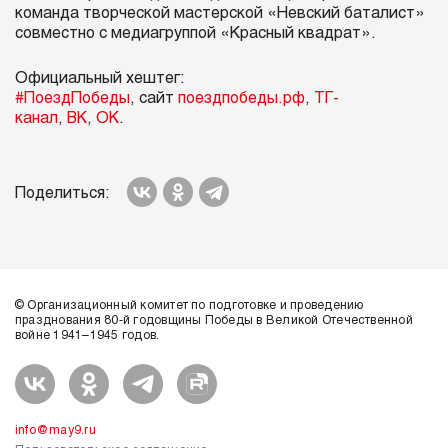
команда творческой мастерской «Невский баталист»
совместно с медиагруппой «Красный квадрат».
Официальный хештег:
#ПоездПобеды
, с
айт
поездпобеды.рф
,
ТГ-
канал
,
ВК
,
ОК
.
Поделиться:
© Организационный комитет по подготовке и проведению
празднования 80-й годовщины Победы в Великой Отечественной
войне 1941–1945 годов.
info@may9.ru