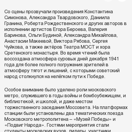
Со сцены прозвучали произведения Константина
Симонова, Александра Твардовского, Даниила
Гранина, Роберта Рождественского и других авторов в
исполнении артистов Егора Бероева, Валерия
Баринова, Ольги Будиной, Александра Михайлова,
Анастасии Макеевой, Виктора Рябова, Сергея
Чуйкова, а также актёров Театра МОСТ и хора
Сретенского монастыря. Во время чтений была
воссоздана атмосфера суровых дней декабря 1941
года для более полного погружения зрителей в
атмосферу тягот и лишений, с которыми советский
народ столкнулся на нелёгком пути к Победе.
Особое внимание было уделено роли московского
метро, служившего в годы войны и бомбоубежищем, и
библиотекой, и школой, и даже местом
торжественного заседания Моссовета. На платформах
станции были установлены два тематических поезда
Московского метрополитена – «Музей Победы» и
«Подвиг Народа». Гостями мероприятия стали
студенты московских вузов, лидеры, участники